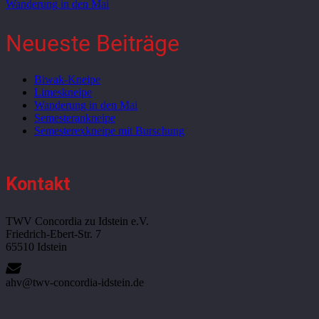
Wanderung in den Mai
Neueste Beiträge
Biwak-Kneipe
Limeskneipe
Wanderung in den Mai
Semesterankneipe
Semesterexkneipe mit Burschung
Kontakt
TWV Concordia zu Idstein e.V.
Friedrich-Ebert-Str. 7
65510 Idstein
ahv@twv-concordia-idstein.de