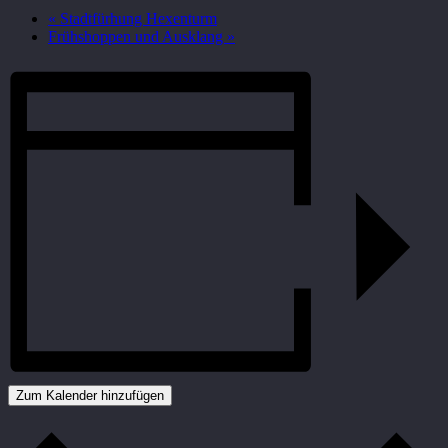
«
Stadtfürhung Hexenturm
Frühshoppen und Ausklang
»
Zum Kalender hinzufügen